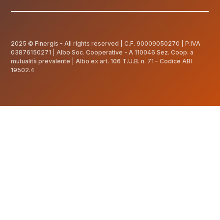
2025 © Finergis - All rights reserved | C.F.
90009050270
| P.IVA
03876150271 | Albo Soc. Cooperative - A 110046 Sez. Coop. a
mutualità prevalente | Albo ex art. 106 T.U.B. n. 71 – Codice ABI
19502.4