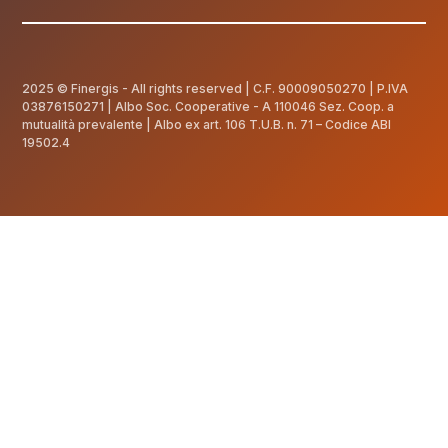
2025 © Finergis - All rights reserved | C.F.
90009050270
| P.IVA
03876150271 | Albo Soc. Cooperative - A 110046 Sez. Coop. a
mutualità prevalente | Albo ex art. 106 T.U.B. n. 71 – Codice ABI
19502.4