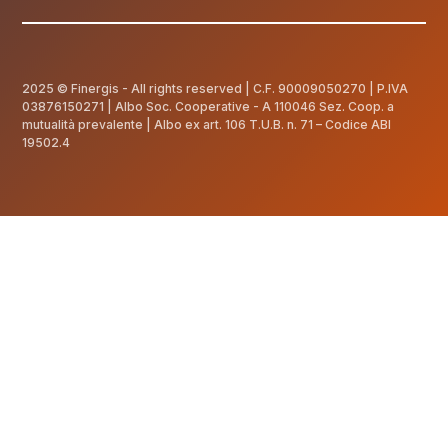
2025 © Finergis - All rights reserved | C.F.
90009050270
| P.IVA
03876150271 | Albo Soc. Cooperative - A 110046 Sez. Coop. a
mutualità prevalente | Albo ex art. 106 T.U.B. n. 71 – Codice ABI
19502.4