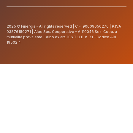
2025 © Finergis - All rights reserved | C.F.
90009050270
| P.IVA
03876150271 | Albo Soc. Cooperative - A 110046 Sez. Coop. a
mutualità prevalente | Albo ex art. 106 T.U.B. n. 71 – Codice ABI
19502.4