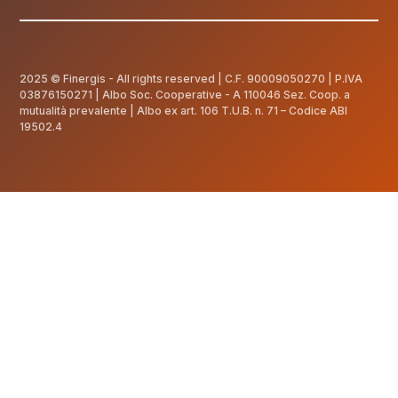
2025 © Finergis - All rights reserved | C.F.
90009050270
| P.IVA
03876150271 | Albo Soc. Cooperative - A 110046 Sez. Coop. a
mutualità prevalente | Albo ex art. 106 T.U.B. n. 71 – Codice ABI
19502.4