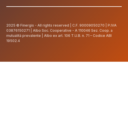
2025 © Finergis - All rights reserved | C.F.
90009050270
| P.IVA
03876150271 | Albo Soc. Cooperative - A 110046 Sez. Coop. a
mutualità prevalente | Albo ex art. 106 T.U.B. n. 71 – Codice ABI
19502.4