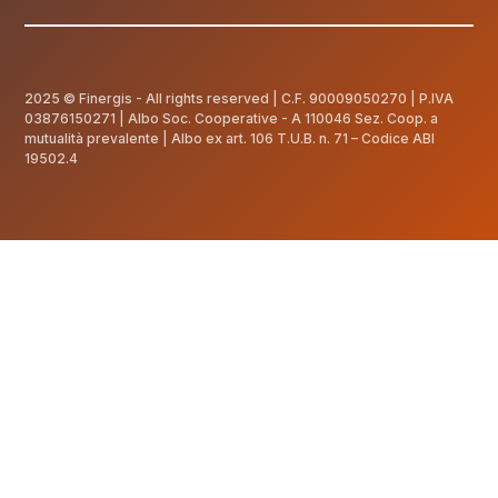
2025 © Finergis - All rights reserved | C.F.
90009050270
| P.IVA
03876150271 | Albo Soc. Cooperative - A 110046 Sez. Coop. a
mutualità prevalente | Albo ex art. 106 T.U.B. n. 71 – Codice ABI
19502.4